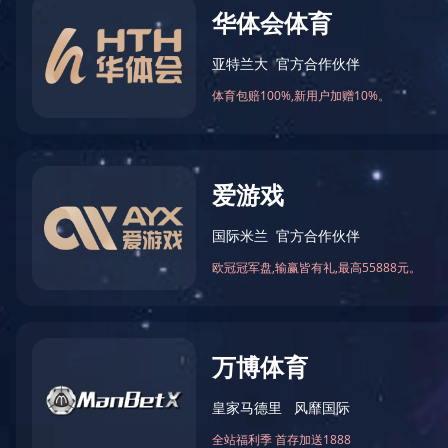
米兰官方网页版
>
产品中心
>
施夹钳
>
产品
施夹钳