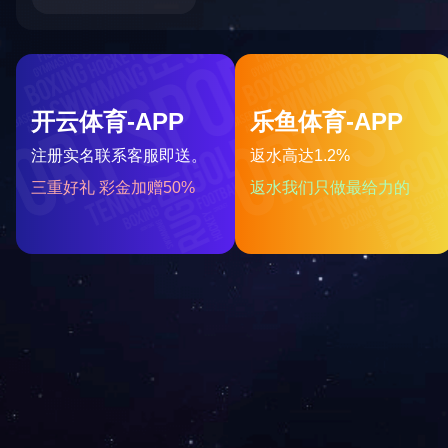
招聘人数：
2
联系人：
熊女士
联系邮箱地址：
gnkj_nak@vip.sin
联系地址：
其他：
月薪：5k-8k
岗位要求：医学类本科及以上，有2年以上在普